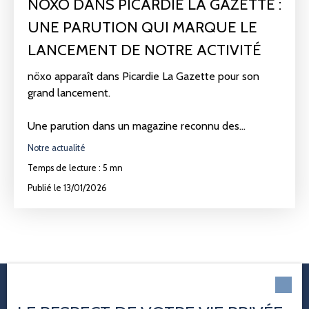
NÖXO DANS PICARDIE LA GAZETTE :
UNE PARUTION QUI MARQUE LE
LANCEMENT DE NOTRE ACTIVITÉ
nöxo apparaît dans Picardie La Gazette pour son
grand lancement.
Une parution dans un magazine reconnu des
professionnels en Picardie, qui marque une étape
Notre actualité
importante et le début d’une aventure ambitieuse.
Temps de lecture : 5 mn
Publié le 13/01/2026