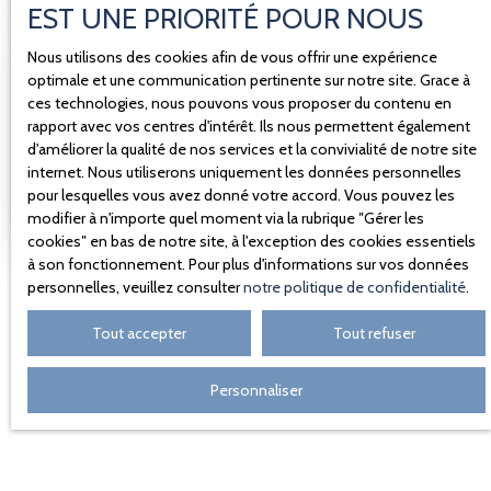
EST UNE PRIORITÉ POUR NOUS
Estimez votre bien
avec nöxo
Nous utilisons des cookies afin de vous offrir une expérience
optimale et une communication pertinente sur notre site. Grace à
ces technologies, nous pouvons vous proposer du contenu en
rapport avec vos centres d'intérêt. Ils nous permettent également
Adresse de votre bien
d'améliorer la qualité de nos services et la convivialité de notre site
internet. Nous utiliserons uniquement les données personnelles
Estimer mon bien
pour lesquelles vous avez donné votre accord. Vous pouvez les
modifier à n'importe quel moment via la rubrique ″Gérer les
cookies″ en bas de notre site, à l'exception des cookies essentiels
à son fonctionnement. Pour plus d'informations sur vos données
personnelles, veuillez consulter
notre politique de confidentialité
.
Tout accepter
Tout refuser
Personnaliser