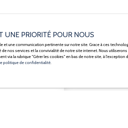
ST UNE PRIORITÉ POUR NOUS
male et une communication pertinente sur notre site. Grace à ces techno
té de nos services et la convivialité de notre site internet. Nous utilise
 via la rubrique ″Gérer les cookies″ en bas de notre site, à l'exception
e politique de confidentialité
.
Estimez votre 