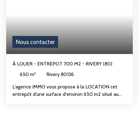
Nous contacter
À LOUER - ENTREPOT 700 M2 - RIVERY (80)
650
m²
Rivery 80136
L'agence IMMO vous propose à la LOCATION cet
entrepôt d'une surface d'environ 650 m2 situé au
coeur de la zone d'activité de RIVERY (80),
excellente accessibilité rocade, autoroute, transports
en commun. L'entrepôt dispose de 3 portes
sectionnelles avec une belle hauteur sous plafond de
7. 50 mètres, trappes de désemfumage, arrivée
d'eau, électricité triphasée, bardage double peau et