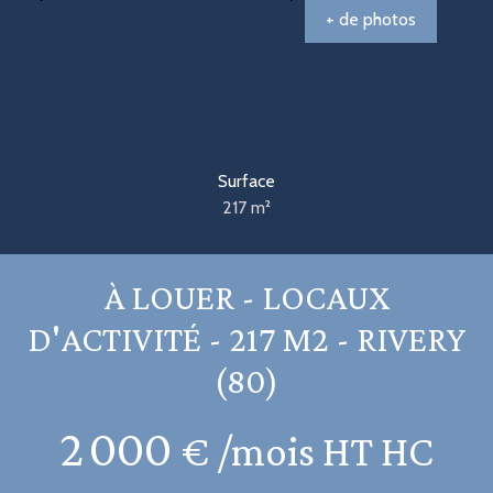
+ de photos
Surface
217
m²
À LOUER - LOCAUX
D'ACTIVITÉ - 217 M2 - RIVERY
(80)
2 000
€ /mois HT HC