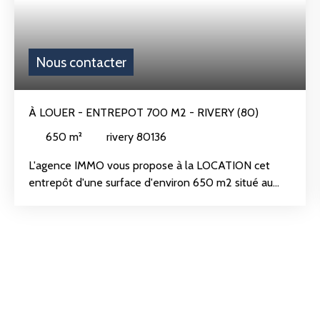
Nous contacter
À LOUER - ENTREPOT 700 M2 - RIVERY (80)
650
m²
rivery 80136
L'agence IMMO vous propose à la LOCATION cet
entrepôt d'une surface d'environ 650 m2 situé au
coeur de la zone d'activité de RIVERY (80),
excellente accessibilité rocade, autoroute, transports
en commun. L'entrepôt dispose de 3 portes
sectionnelles avec une belle hauteur sous plafond de
7. 50 mètres, trappes de désemfumage, arrivée
d'eau, électricité triphasée, bardage double peau et
bloc sanitaires. Possibilité de créer une mezzanine
avec lumière naturelle !Ce bien bénéficie d'un grand