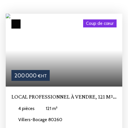
Coup de cœur
200 000
€HT
LOCAL PROFESSIONNEL À VENDRE, 121 M² -
VILLERS-BOCAGE 80260
4
pièces
121
m²
Villers-Bocage 80260