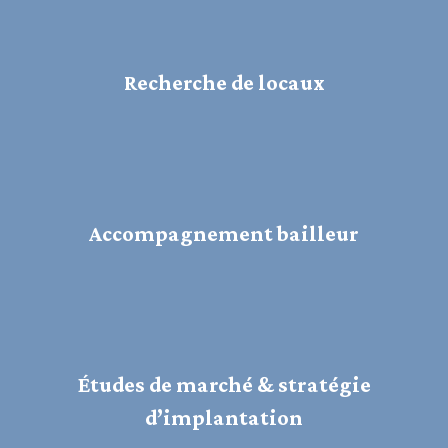
inclu dans le prix - Charge vendeur Frais de notaire
réduit Option Mezzanine 30m2 - 50 000€
HT Loyer mensuel investissement : 1200€ HT / HC /
Recherche de locaux
mois. Soit rentabilité net à 6,7% Programme livré
pour le 3ème trimestre 2027. Pour plus
d'informations, pour discuter de votre projet,
n'hésitez pas à contacter Romain LASKOWSKI au 06
22 05 40 08
Accompagnement bailleur
Études de marché & stratégie
d’implantation