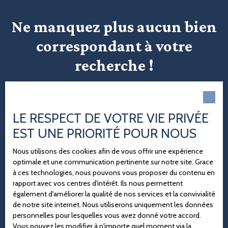
Ne manquez plus aucun bien
correspondant à votre
recherche !
Prénom
LE RESPECT DE VOTRE VIE PRIVÉE
Nom
EST UNE PRIORITÉ POUR NOUS
Email
Nous utilisons des cookies afin de vous offrir une expérience
optimale et une communication pertinente sur notre site. Grace
Type d'offre
à ces technologies, nous pouvons vous proposer du contenu en
Vente
rapport avec vos centres d'intérêt. Ils nous permettent
également d'améliorer la qualité de nos services et la convivialité
Type de bien
de notre site internet. Nous utiliserons uniquement les données
Local professionnel
personnelles pour lesquelles vous avez donné votre accord.
Localisation
Vous pouvez les modifier à n'importe quel moment via la