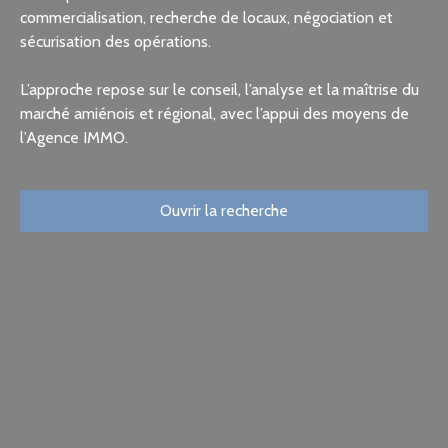
commercialisation, recherche de locaux, négociation et
sécurisation des opérations.
L’approche repose sur le conseil, l’analyse et la maîtrise du
marché amiénois et régional, avec l’appui des moyens de
l’Agence IMMO.
Ouvrir la recherche
Type d'offre
Vente
Type de bien
Local professionnel
Localisation
Villers-Bocage (80260)
Budget max (€)