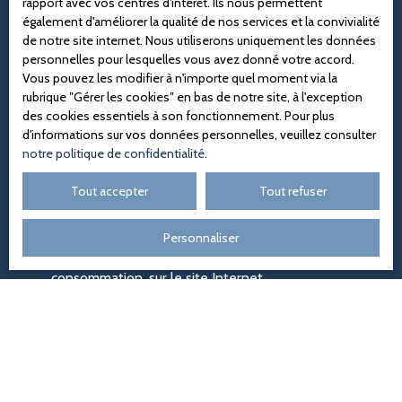
rapport avec vos centres d'intérêt. Ils nous permettent
Localisation
également d'améliorer la qualité de nos services et la convivialité
de notre site internet. Nous utiliserons uniquement les données
Budget max (€)
personnelles pour lesquelles vous avez donné votre accord.
Vous pouvez les modifier à n'importe quel moment via la
rubrique ″Gérer les cookies″ en bas de notre site, à l'exception
Surface min (m²)
des cookies essentiels à son fonctionnement. Pour plus
d'informations sur vos données personnelles, veuillez consulter
J'accepte le traitement de mes données personnelles
notre politique de confidentialité
.
conformément au RGPD. Si vous ne souhaitez pas
faire l'objet de prospection commerciale par voie
Tout accepter
Tout refuser
téléphonique, vous pouvez vous inscrire gratuitement
sur la liste d'opposition au démarchage téléphonique,
Personnaliser
prévu par l'article L223-1 du code de la
consommation, sur le site Internet
www.bloctel.gouv.fr ou par courrier adressé à :
Société Worldline, Service Bloctel, CS 61311, 41013
BLOIS CEDEX.