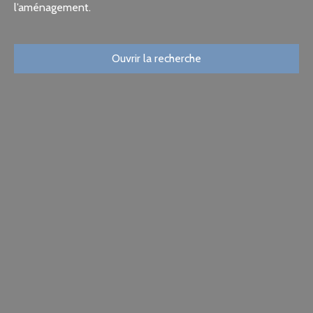
l’aménagement.
Ouvrir la recherche
Type d'offre
Location
Type de bien
Immobilier Pro
Localisation
Montdidier (80500)
Loyer max (€/mois)
Surface min (m²)
Rechercher