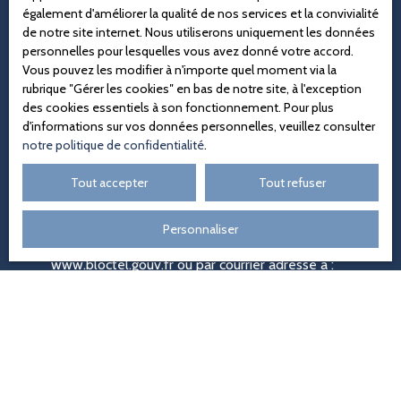
également d'améliorer la qualité de nos services et la convivialité
Loyer max (€/mois)
de notre site internet. Nous utiliserons uniquement les données
personnelles pour lesquelles vous avez donné votre accord.
Vous pouvez les modifier à n'importe quel moment via la
Surface min (m²)
rubrique ″Gérer les cookies″ en bas de notre site, à l'exception
des cookies essentiels à son fonctionnement. Pour plus
J'accepte le traitement de mes données personnelles
d'informations sur vos données personnelles, veuillez consulter
conformément au RGPD. Si vous ne souhaitez pas
notre politique de confidentialité
.
faire l'objet de prospection commerciale par voie
téléphonique, vous pouvez vous inscrire gratuitement
Tout accepter
Tout refuser
sur la liste d'opposition au démarchage téléphonique,
prévu par l'article L223-1 du code de la
Personnaliser
consommation, sur le site Internet
www.bloctel.gouv.fr ou par courrier adressé à :
Société Worldline, Service Bloctel, CS 61311, 41013
BLOIS CEDEX.
Pour en savoir plus sur le traitement de vos données
personnelles, veuillez consulter notre
politique de