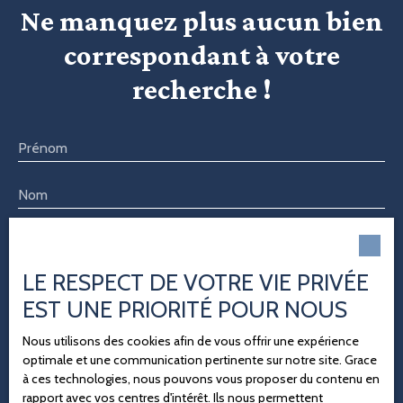
Ne manquez plus aucun bien
correspondant à votre
recherche !
Prénom
Nom
Email
Type d'offre
LE RESPECT DE VOTRE VIE PRIVÉE
Location
EST UNE PRIORITÉ POUR NOUS
Type de bien
Immobilier Pro
Nous utilisons des cookies afin de vous offrir une expérience
optimale et une communication pertinente sur notre site. Grace
Localisation
à ces technologies, nous pouvons vous proposer du contenu en
Montdidier (80500)
rapport avec vos centres d'intérêt. Ils nous permettent