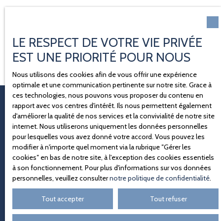
LE RESPECT DE VOTRE VIE PRIVÉE
EST UNE PRIORITÉ POUR NOUS
Nous utilisons des cookies afin de vous offrir une expérience
optimale et une communication pertinente sur notre site. Grace à
ces technologies, nous pouvons vous proposer du contenu en
rapport avec vos centres d'intérêt. Ils nous permettent également
d'améliorer la qualité de nos services et la convivialité de notre site
internet. Nous utiliserons uniquement les données personnelles
Syndic spécialisé : la continuité de
pour lesquelles vous avez donné votre accord. Vous pouvez les
service au cœur de votre activité
modifier à n'importe quel moment via la rubrique ″Gérer les
cookies″ en bas de notre site, à l'exception des cookies essentiels
à son fonctionnement. Pour plus d'informations sur vos données
personnelles, veuillez consulter
notre politique de confidentialité
.
Le
syndic spécialisé nöxo
est conçu pour répondre aux
exigences des immeubles professionnels, où la maîtrise
Tout accepter
Tout refuser
technique, la réactivité et la continuité de service sont
indispensables au bon fonctionnement de vos activités.